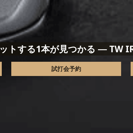
トする1本が見つかる ― TW I
試打会予約